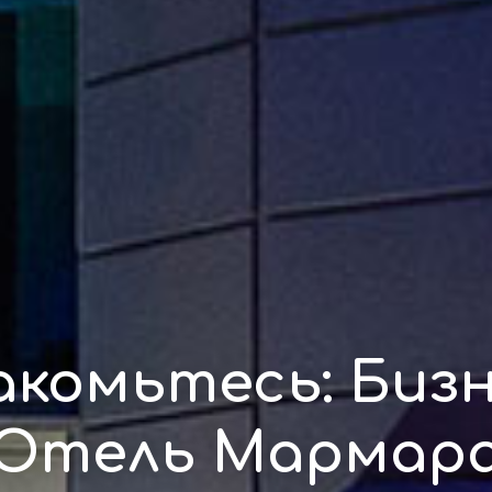
акомьтесь: Бизн
Отель Мармар