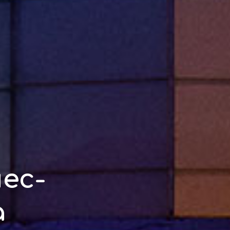
ес-
а