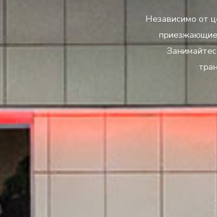
Независимо от ц
приезжающие 
Занимайтес
тран