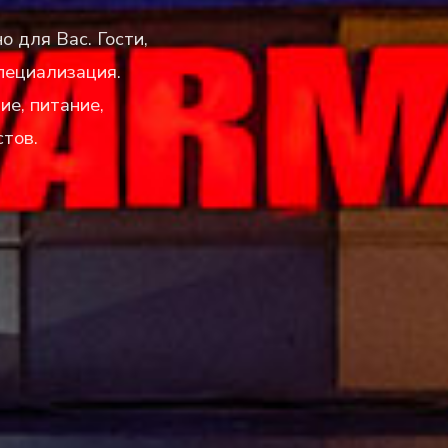
 для Вас. Гости,
пециализация.
е, питание,
стов.